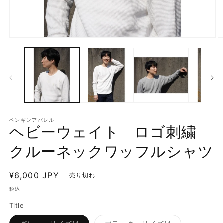
モ
ー
ダ
ル
で
メ
デ
ィ
ア
ペンギンアパレル
(1)
(2
ヘビーウェイト ロゴ刺繍
を
開
クルーネックワッフルシャツ
く
通
¥6,000 JPY
売り切れ
常
税込
価
Title
格
バ
バ