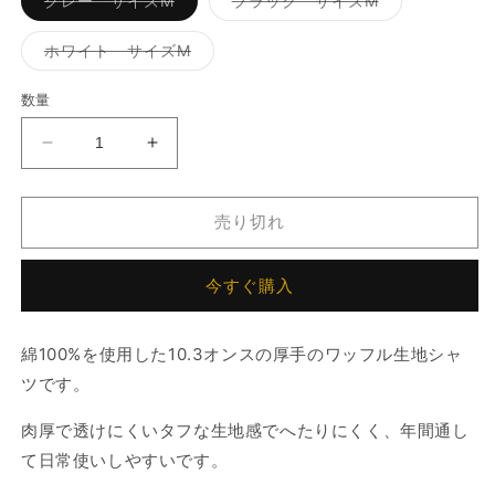
グレー サイズM
ブラック サイズM
リ
リ
エ
エ
ー
ー
バ
ホワイト サイズM
シ
シ
リ
ョ
ョ
エ
ン
ン
ー
数量
は
は
シ
売
売
ョ
り
り
ン
ヘ
ヘ
切
切
は
れ
れ
売
ビ
ビ
て
て
り
い
い
切
ー
ー
る
る
れ
売り切れ
か
か
ウ
ウ
て
販
販
い
ェ
ェ
売
売
る
で
で
か
今すぐ購入
イ
イ
き
き
販
ま
ま
ト
ト
売
せ
せ
で
ロ
ロ
ん
ん
き
綿100%を使用した10.3オンスの厚手のワッフル生地シャ
ま
ゴ
ゴ
せ
ツです。
ん
刺
刺
繍
繍
肉厚で透けにくいタフな生地感でへたりにくく、年間通し
ク
ク
て日常使いしやすいです。
ル
ル