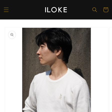
コンテ
カ
ンツに
ー
進む
ト
商品情
報にス
キップ