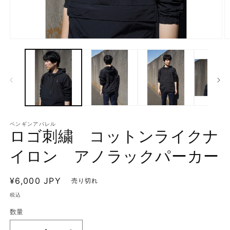
モ
ー
ダ
ル
で
メ
デ
ィ
ア
ペンギンアパレル
(1)
(2
ロゴ刺繍 コットンライクナ
を
開
イロン アノラックパーカー
く
通
¥6,000 JPY
売り切れ
常
税込
価
数量
格