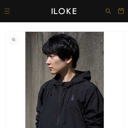
コンテ
カ
ンツに
ー
進む
ト
商品情
報にス
キップ