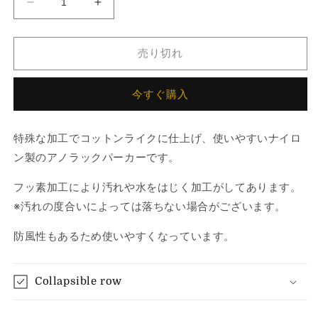
ロ
ロ
ゴ
ゴ
刺
刺
売り切れ
繍
繍
コ
コ
今すぐ購入
ッ
ッ
ト
ト
ン
ン
特殊な加工でコットンライクに仕上げ、使いやすいナイロ
ラ
ラ
ン製のアノラックパーカーです。
イ
イ
ク
ク
フッ素加工により汚れや水をはじく加工がしてあります。
ナ
ナ
※汚れの度合いによっては落ちない場合がございます。
イ
イ
ロ
ロ
防風性もあるため使いやすくなっています。
ン
ン
ア
ア
Collapsible row
ノ
ノ
ラ
ラ
ッ
ッ