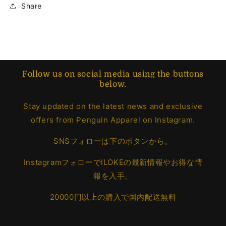
Share
ク
ク
パ
パ
ー
ー
カ
カ
ー
ー
の
の
Follow us on social media using the buttons
数
数
below.
量
量
Stay updated on the latest news and exclusive
を
を
減
増
offers from Penguin Apparel on Instagram.
ら
や
SNSフォローは下のボタンから。
す
す
InstagramフォローでILOKEの最新情報やお得な情
報を入手。
20000円以上の購入で国内配送無料